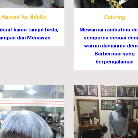
Haircut for Adults
Coloring
uat kamu tampil beda,
Mewarnai rambutmu de
ampan dan Menawan
sempurna sesuai den
warna idamanmu den
Barberman yang
berpengalaman